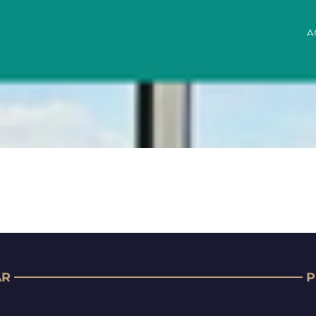
A
AR
P